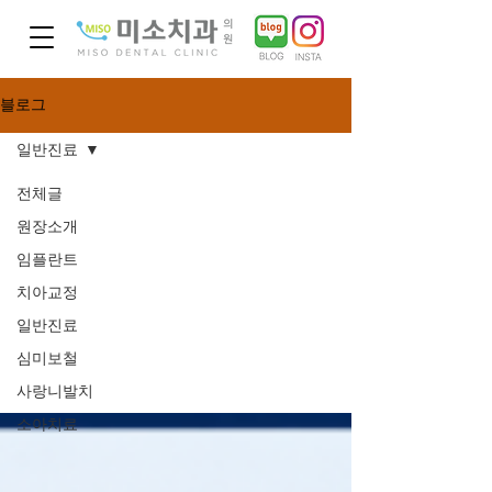
블로그
일반진료
전체글
원장소개
일반진
임플란트
치아교정
료
일반진료
심미보철
사랑니발치
소아치료