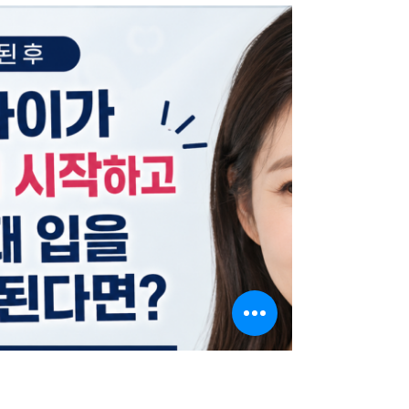
저 확인해야 할 것은 무었일까
요?
안녕하세요. 진료로 증명하고, 설명으로 더 가까워지
는 치과 김해 외동 미소치과 교정원장 김상희입니다.
결혼을 앞두고 교정을 고민하는 분들이 늘어나는 이
유 결혼을 준비하는 과정에서는 드레스, 메이크업, 스
튜디오 촬영 등 신경 써야 할 부분이 정말 많습니다.
그런데 막상 웨딩촬영 날짜가 가까워질수록 사진 속
자신의 입매나 치아 배열이 유독 신경 쓰인다고 말씀
하시는 분들도 적지 않습니다. ​ 평소에는 크게 의식하
지 않았던 덧니나 삐뚤어진 앞니, 돌출된 입매가 사진
에서는 더 도드라져 보일 수 있기 때문입니다. ​ 이때
많은 분들이 결혼식이 얼마 남지 않았는데 지금이라
도 교정을 시작할 수 있을지 고민하게 됩니다. 결혼
준비 중 교정을 고민하는 분들이 생각보다 많습니다
실제로 교정 상담을 오시는 예비 신랑·신부 분들 중에
는 웨딩촬영을 앞두고 상담을 받는 경우가 많습니다. ​
특히 웃을 때 치아가 고르지 않아 보이거나 입을 다물
었을 때 입매가 자연스럽지 않다고