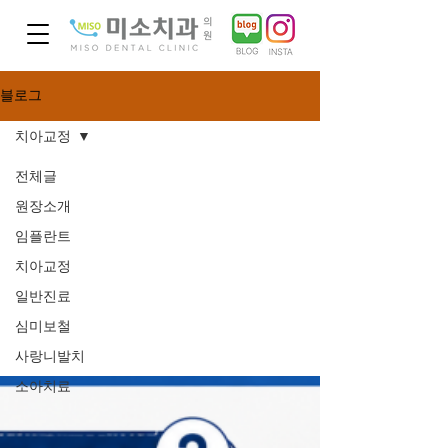
블로그
치아교정
전체글
원장소개
치아교
임플란트
치아교정
정
일반진료
심미보철
사랑니발치
소아치료