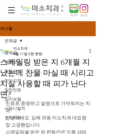
게시물
전체글
미소치과
전체글
6월 11일
2분 분량
스케일링 받은 지 6개월 지
원장소개
났는데 찬물 마실 때 시리고
임플란트
치아교정
치실 사용할 때 피가 난다
일반진료
면?
심미보철
진료로 증명하고 설명으로 가까워지는 치
사랑니발치
과
안녕하세요. 김해 외동 미소치과 대표원
소아치료
장 고경환입니다.
스케일링을 받은 뒤 한동안은 잇몸 상태