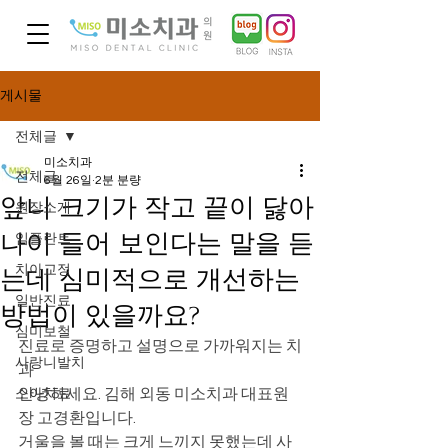
게시물
전체글
미소치과
전체글
6월 26일
2분 분량
앞니 크기가 작고 끝이 닳아
원장소개
나이 들어 보인다는 말을 듣
임플란트
치아교정
는데 심미적으로 개선하는
일반진료
방법이 있을까요?
심미보철
진료로 증명하고 설명으로 가까워지는 치
사랑니발치
과
안녕하세요. 김해 외동 미소치과 대표원
소아치료
장 고경환입니다.
거울을 볼 때는 크게 느끼지 못했는데 사