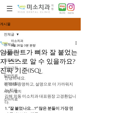
게시물
전체글
미소치과
전체글
5월 26일
3분 분량
임플란트가 뼈와 잘 붙었는
원장소개
지 스스로 알 수 있을까요?
임플란트
치아교정
진짜 기준(ISQ)
일반진료
안녕하세요.
심미보철
진료로 증명하고, 설명으로 더 가까워지
는 치과
사랑니발치
김해 외동 미소치과 대표원장 고경환입니
소아치료
다.
1. “잘 붙었나요…?” 많은 분들이 가장 먼