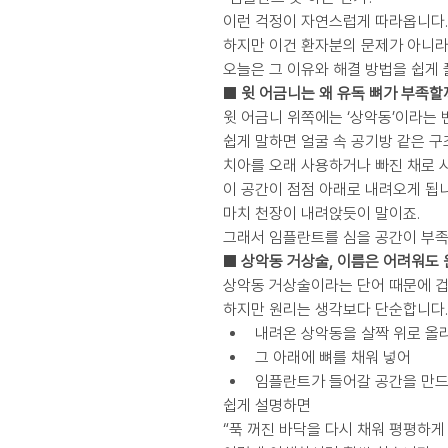
이런 걱정이 자연스럽게 따라옵니다.
하지만 이건 환자분의 문제가 아니라
오늘은 그 이유와 해결 방법을 쉽게
■ 윗 어금니는 왜 유독 뼈가 부족할
윗 어금니 위쪽에는 ‘상악동’이라는 
쉽게 말하면 얼굴 속 공기방 같은 
치아를 오래 사용하거나 빠진 채로 
이 공간이 점점 아래로 내려오게 됩니
마치 천장이 내려앉듯이 말이죠.
그래서 임플란트를 심을 공간이 부족
■ 상악동 거상술, 이름은 어려워도
상악동 거상술이라는 단어 때문에 겁
하지만 원리는 생각보다 단순합니다.
내려온 상악동을 살짝 위로 올
그 아래에 뼈를 채워 넣어
임플란트가 들어갈 공간을 만
쉽게 설명하면
“푹 꺼진 바닥을 다시 채워 평평하게