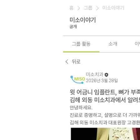
홈
그룹
미소이야기
미소이야기
공개
그룹 활동
소개
이
뒤로
미소치과
2026년 3월 28일
윗 어금니 임플란트, 뼈가 부
김해 외동 미소치과에서 알려
안녕하세요.
진료로 증명하고, 설명으로 더 가까
김해 외동 미소치과 대표원장 고경환