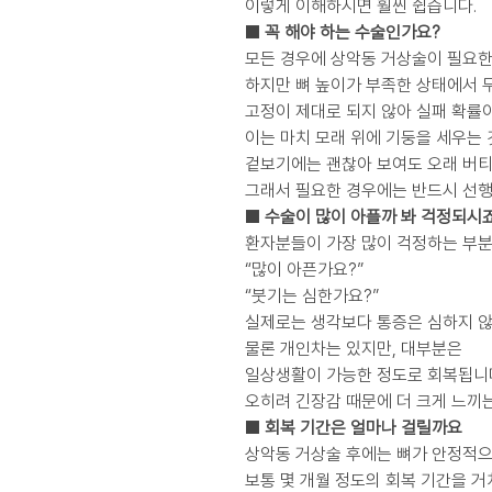
이렇게 이해하시면 훨씬 쉽습니다.
■ 꼭 해야 하는 수술인가요?
모든 경우에 상악동 거상술이 필요한
하지만 뼈 높이가 부족한 상태에서 
고정이 제대로 되지 않아 실패 확률
이는 마치 모래 위에 기둥을 세우는 
겉보기에는 괜찮아 보여도 오래 버티
그래서 필요한 경우에는 반드시 선행
■ 수술이 많이 아플까 봐 걱정되시
환자분들이 가장 많이 걱정하는 부분
“많이 아픈가요?”
“붓기는 심한가요?”
실제로는 생각보다 통증은 심하지 않
물론 개인차는 있지만, 대부분은
일상생활이 가능한 정도로 회복됩니
오히려 긴장감 때문에 더 크게 느끼
■ 회복 기간은 얼마나 걸릴까요
상악동 거상술 후에는 뼈가 안정적으
보통 몇 개월 정도의 회복 기간을 거