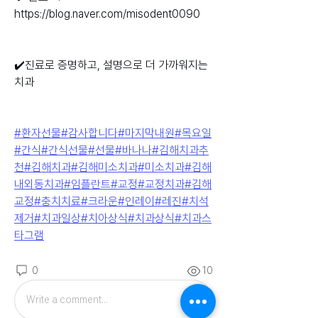
https://blog.naver.com/misodent0090
✔️진료로 증명하고, 설명으로 더 가까워지는 
치과
#환자선물
#감사합니다
#마지막내원
#목요일
#간식
#간식선물
#선물
#바나나
#김해치과추
천
#김해치과
#김해미소치과
#미소치과
#김해
내외동치과
#임플란트
#교정
#교정치과
#김해
교정
#충치치료
#크라운
#인레이
#레진
#치석
제거
#치과일상
#치아상식
#치과상식
#치과스
타그램
0
10
Write a comment...